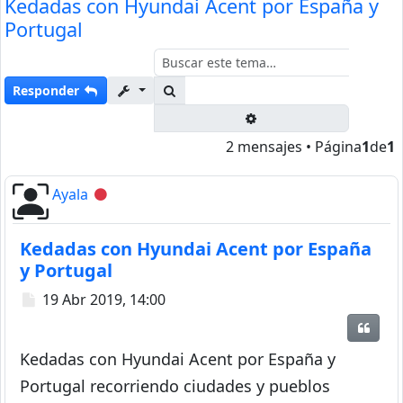
Kedadas con Hyundai Acent por España y
Portugal
Buscar
Responder
Búsqueda avanzada
2 mensajes • Página
1
de
1
Ayala
Desconectado
Kedadas con Hyundai Acent por España
y Portugal
Mensaje
19 Abr 2019, 14:00
Citar
Kedadas con Hyundai Acent por España y
Portugal recorriendo ciudades y pueblos