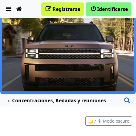
Obviar
Registrarse
Identificarse
B
Concentraciones, Kedadas y reuniones
🌙 / ☀️ Modo oscuro