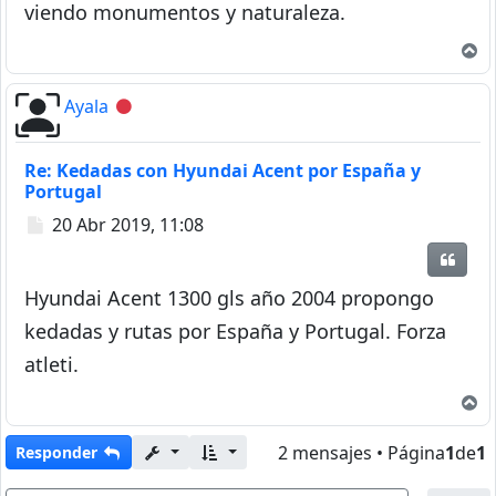
viendo monumentos y naturaleza.
A
Ayala
Desconectado
Re: Kedadas con Hyundai Acent por España y
Portugal
Mensaje
20 Abr 2019, 11:08
Citar
Hyundai Acent 1300 gls año 2004 propongo
kedadas y rutas por España y Portugal. Forza
atleti.
A
2 mensajes • Página
1
de
1
Responder