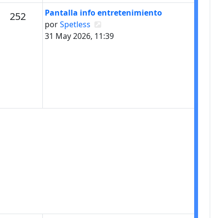
Último mensaje
Pantalla info entretenimiento
s
Mensajes
252
Ver último mensaje
por
Spetless
31 May 2026, 11:39