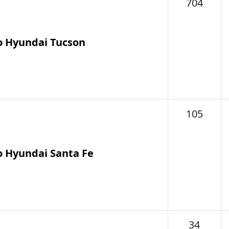
Tema
704
o Hyundai Tucson
Tema
105
o Hyundai Santa Fe
Tema
34