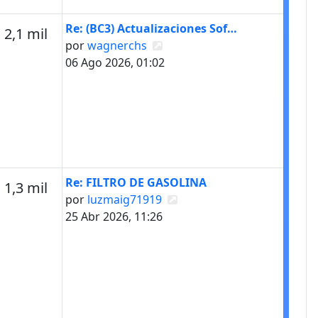
Último mensaje
Re: (BC3) Actualizaciones Sof…
s
Mensajes
2,1 mil
Ver último mensaje
por
wagnerchs
06 Ago 2026, 01:02
Último mensaje
Re: FILTRO DE GASOLINA
s
Mensajes
1,3 mil
Ver último mensaje
por
luzmaig71919
25 Abr 2026, 11:26