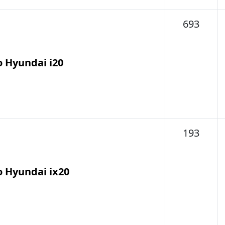
Tema
693
o Hyundai i20
Tema
193
o Hyundai ix20