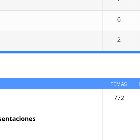
Respu
6
Respu
2
TEMAS
Tema
772
sentaciones