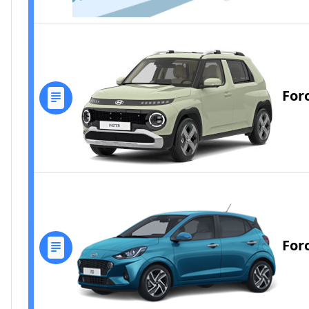
For
For