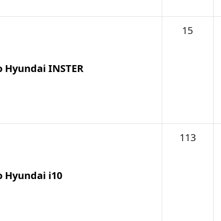
Tema
15
o Hyundai INSTER
Tema
113
o Hyundai i10