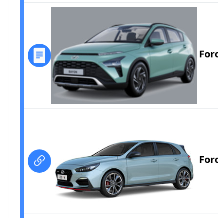
For
For