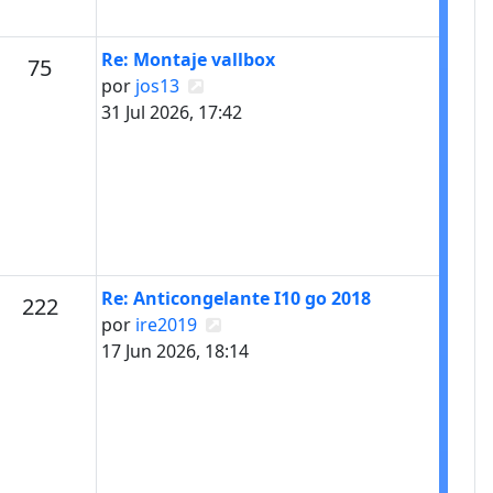
Último mensaje
Re: Montaje vallbox
s
Mensajes
75
Ver último mensaje
por
jos13
31 Jul 2026, 17:42
Último mensaje
Re: Anticongelante I10 go 2018
s
Mensajes
222
Ver último mensaje
por
ire2019
17 Jun 2026, 18:14