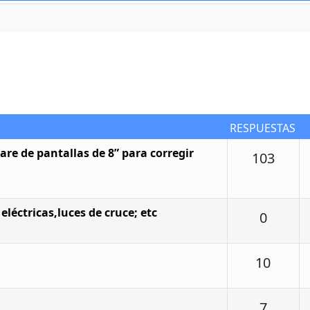
RESPUESTAS
re de pantallas de 8” para corregir
Resp
103
eléctricas,luces de cruce; etc
Respu
0
Respu
10
Respu
7