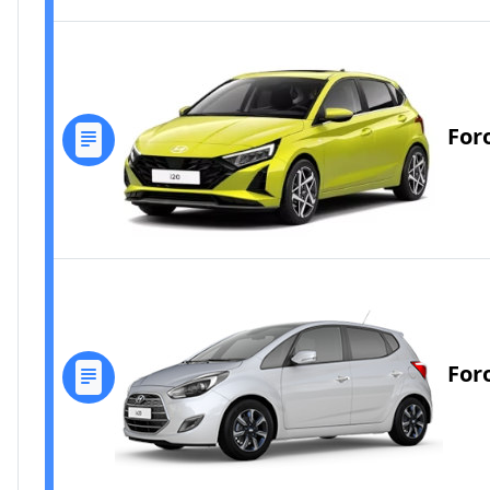
For
For