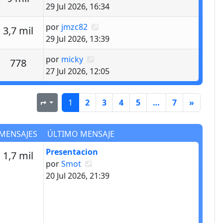
29 Jul 2026, 16:34
Último mensaje
por
jmzc82
estas
Vistas
3,7 mil
29 Jul 2026, 13:39
Último mensaje
por
micky
estas
Vistas
778
27 Jul 2026, 12:05
1
2
3
4
5
…
7
»
Página
1
de
7
MENSAJES
ÚLTIMO MENSAJE
Último mensaje
Presentacion
s
Mensajes
1,7 mil
Ver último mensaje
por
Smot
20 Jul 2026, 21:39