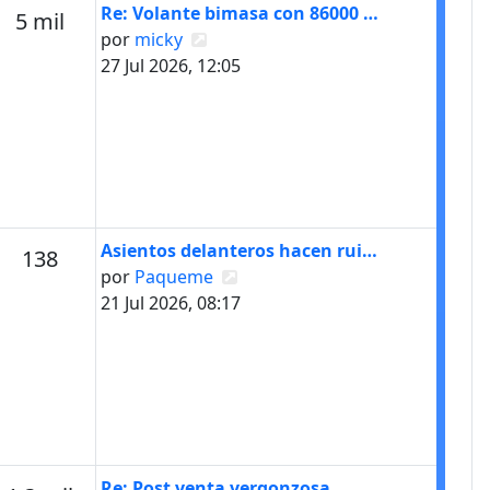
Último mensaje
Re: Volante bimasa con 86000 …
s
Mensajes
5 mil
Ver último mensaje
por
micky
27 Jul 2026, 12:05
Último mensaje
Asientos delanteros hacen rui…
s
Mensajes
138
Ver último mensaje
por
Paqueme
21 Jul 2026, 08:17
Último mensaje
Re: Post venta vergonzosa