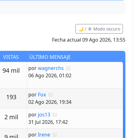
🌙 / ☀️ Modo oscuro
Fecha actual 09 Ago 2026, 13:55
VISTAS
ÚLTIMO MENSAJE
Último mensaje
por
wagnerchs
uestas
Vistas
94 mil
06 Ago 2026, 01:02
Último mensaje
por
Fox
estas
Vistas
193
02 Ago 2026, 19:34
Último mensaje
por
jos13
estas
Vistas
2 mil
31 Jul 2026, 17:42
Último mensaje
por
Irene
estas
Vistas
9 mil