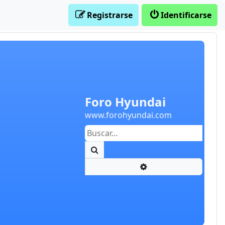
Registrarse
Identificarse
Foro Hyundai
www.forohyundai.com
Buscar
Búsqueda avanzada