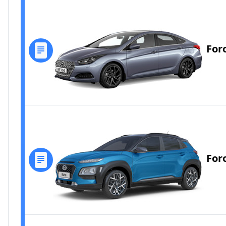
For
For