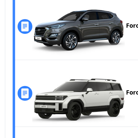
For
For