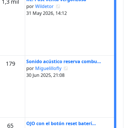
s
Mensajes
1,3 mil
Ver último mensaje
por
Wildetor
31 May 2026, 14:12
Último mensaje
Sonido acústico reserva combu…
s
Mensajes
179
Ver último mensaje
por
Miguelillofly
30 Jun 2025, 21:08
Último mensaje
OJO con el botón reset baterí…
s
Mensajes
65