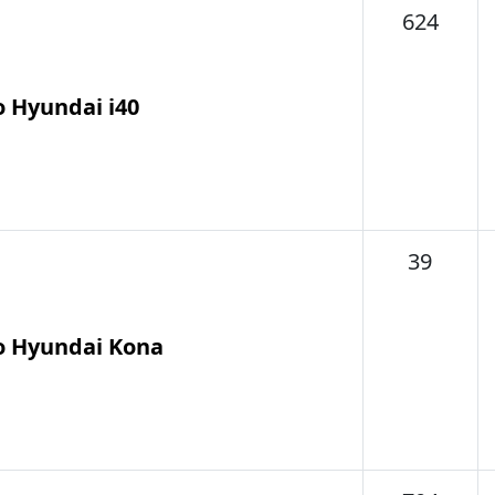
Tema
624
o Hyundai i40
Tema
39
o Hyundai Kona