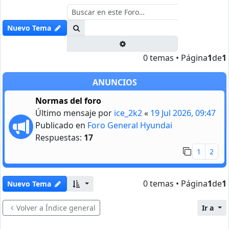
Buscar
Nuevo Tema
Búsqueda avanzada
0 temas • Página
1
de
1
ANUNCIOS
Normas del foro
Último mensaje por
ice_2k2
«
19 Jul 2026, 09:47
Publicado en
Foro General Hyundai
Respuestas:
17
1
2
0 temas • Página
1
de
1
Nuevo Tema
Volver a Índice general
Ir a