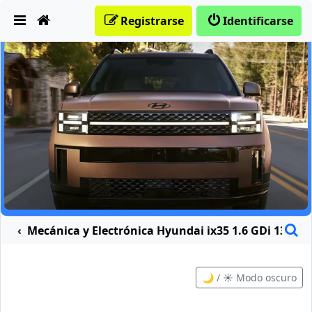
Obviar
Registrarse
Identificarse
B
Mecánica y Electrónica Hyundai ix35 1.6 GDi 135cv 
🌙 / ☀️ Modo oscuro