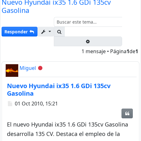
Nuevo Hyundai ix35 1.6 GDi 135cv
Gasolina
Buscar
Responder
Búsqueda avanzada
1 mensaje • Página
1
de
1
Miguel
Desconectado
Nuevo Hyundai ix35 1.6 GDi 135cv
Gasolina
Mensaje
01 Oct 2010, 15:21
Citar
El nuevo Hyundai ix35 1.6 GDi 135cv Gasolina
desarrolla 135 CV. Destaca el empleo de la