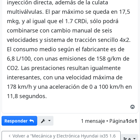
inyección directa, además de la culata
multiválvulas. El par máximo se queda en 17,5
mkg, y al igual que el 1.7 CRDi, sólo podrá
combinarse con cambio manual de seis
velocidades y sistema de tracción sencillo 4x2.
El consumo medio según el fabricante es de
6,8 L/100, con unas emisiones de 158 g/km de
CO2. Las prestaciones resultan igualmente
interesantes, con una velocidad máxima de
178 km/h y una aceleración de 0 a 100 km/h en
11,8 segundos.
A
1 mensaje • Página
1
de
1
Responder
Volver a “Mecánica y Electrónica Hyundai ix35 1.6
Ir a