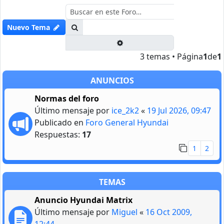
Buscar
Nuevo Tema
Búsqueda avanzada
3 temas • Página
1
de
1
ANUNCIOS
Normas del foro
Último mensaje por
ice_2k2
«
19 Jul 2026, 09:47
Publicado en
Foro General Hyundai
Respuestas:
17
1
2
TEMAS
Anuncio Hyundai Matrix
Último mensaje por
Miguel
«
16 Oct 2009,
12:44