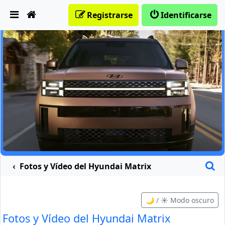
Obviar
Registrarse
Identificarse
B
Fotos y Vídeo del Hyundai Matrix
🌙 / ☀️ Modo oscuro
Fotos y Vídeo del Hyundai Matrix