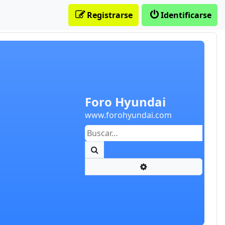
Registrarse
Identificarse
Foro Hyundai
www.forohyundai.com
Buscar
Búsqueda avanzada