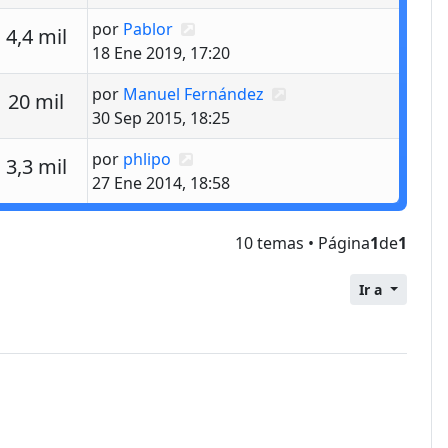
Último mensaje
por
Pablor
estas
Vistas
4,4 mil
18 Ene 2019, 17:20
Último mensaje
por
Manuel Fernández
estas
Vistas
20 mil
30 Sep 2015, 18:25
Último mensaje
por
phlipo
estas
Vistas
3,3 mil
27 Ene 2014, 18:58
10 temas • Página
1
de
1
Ir a