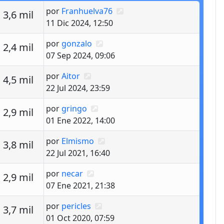
Último mensaje
por
Franhuelva76
estas
Vistas
3,6 mil
11 Dic 2024, 12:50
Último mensaje
por
gonzalo
estas
Vistas
2,4 mil
07 Sep 2024, 09:06
Último mensaje
por
Aitor
estas
Vistas
4,5 mil
22 Jul 2024, 23:59
Último mensaje
por
gringo
estas
Vistas
2,9 mil
01 Ene 2022, 14:00
Último mensaje
por
Elmismo
estas
Vistas
3,8 mil
22 Jul 2021, 16:40
Último mensaje
por
necar
estas
Vistas
2,9 mil
07 Ene 2021, 21:38
Último mensaje
por
pericles
estas
Vistas
3,7 mil
01 Oct 2020, 07:59