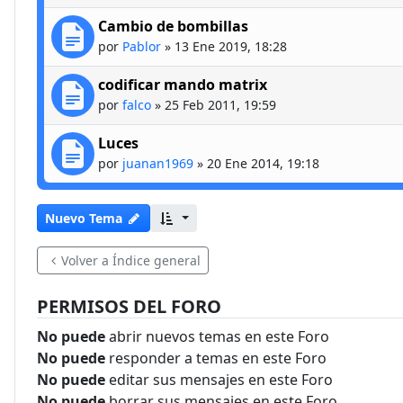
Cambio de bombillas
por
Pablor
»
13 Ene 2019, 18:28
codificar mando matrix
por
falco
»
25 Feb 2011, 19:59
Luces
por
juanan1969
»
20 Ene 2014, 19:18
Nuevo Tema
Volver a Índice general
PERMISOS DEL FORO
No puede
abrir nuevos temas en este Foro
No puede
responder a temas en este Foro
No puede
editar sus mensajes en este Foro
No puede
borrar sus mensajes en este Foro