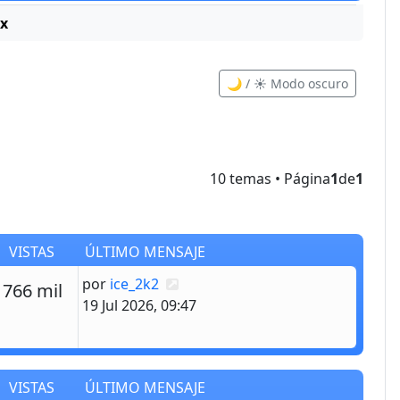
ix
🌙 / ☀️ Modo oscuro
10 temas • Página
1
de
1
VISTAS
ÚLTIMO MENSAJE
Último mensaje
por
ice_2k2
estas
Vistas
766 mil
19 Jul 2026, 09:47
VISTAS
ÚLTIMO MENSAJE