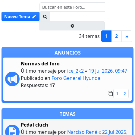
Buscar
Nuevo Tema
Búsqueda avanzada
34 temas
1
2
»
ANUNCIOS
Normas del foro
Último mensaje por
ice_2k2
«
19 Jul 2026, 09:47
Publicado en
Foro General Hyundai
Respuestas:
17
1
2
TEMAS
Pedal cluch
Último mensaje por
Narciso René
«
22 Jul 2025,