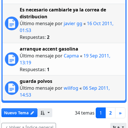
Es necesario cambiarle ya la correa de
distribucion
Último mensaje por
javier gg
«
16 Oct 2011,
01:53
Respuestas:
2
arranque accent gasolina
Último mensaje por
Capma
«
19 Sep 2011,
13:19
Respuestas:
1
guarda polvos
Último mensaje por
wilifog
«
06 Sep 2011,
14:53
34 temas
1
2
»
Nuevo Tema
Volver a Índice general
Ir a