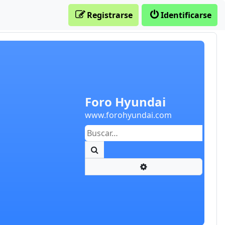
Registrarse
Identificarse
Foro Hyundai
www.forohyundai.com
Buscar
Búsqueda avanzada