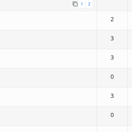
1
2
Respu
2
Respu
3
Respu
3
Respu
0
Respu
3
Respu
0