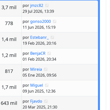
Último mensaje
por
jmzc82
estas
Vistas
3,7 mil
29 Jul 2026, 13:39
Último mensaje
por
gonso2000
estas
Vistas
778
11 Jun 2026, 15:19
Último mensaje
por
Estebanr_
estas
Vistas
1,4 mil
19 Feb 2026, 20:16
Último mensaje
por
BenjaCR
estas
Vistas
1,2 mil
01 Feb 2026, 20:34
Último mensaje
por
Mireia
estas
Vistas
817
05 Ene 2026, 09:56
Último mensaje
por
Miguel
estas
Vistas
1,7 mil
09 Jun 2025, 12:36
Último mensaje
por
Fjavdo
estas
Vistas
643 mil
20 Mar 2025, 21:30