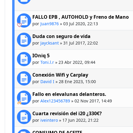
FALLO EPB , AUTOHOLD y Freno de Mano
por
Juan9876
»
03 Jul 2020, 22:13
Duda con seguro de vida
por
Jaycksant
»
31 Jul 2017, 22:02
IOniq 5
por
Toni.l.r
»
23 Abr 2022, 09:44
Conexión Wifi y Carplay
por
David I
»
28 Ene 2023, 15:00
Fallo en elevalunas delanteros.
por
Alex123456789
»
02 Nov 2017, 14:49
Cuarta revisión del i20 ¿330€?
por
iveintero
»
17 Jun 2022, 21:22
CONSUMO DE ACEITE