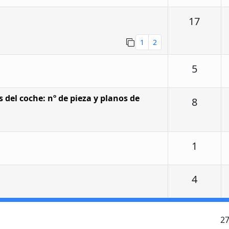
Respu
17
1
2
Respu
5
 del coche: nº de pieza y planos de
Respu
8
Respu
1
Respu
4
2