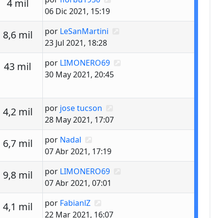
estas
Vistas
4 mil
06 Dic 2021, 15:19
Último mensaje
por
LeSanMartini
estas
Vistas
8,6 mil
23 Jul 2021, 18:28
Último mensaje
por
LIMONERO69
estas
Vistas
43 mil
30 May 2021, 20:45
Último mensaje
por
jose tucson
estas
Vistas
4,2 mil
28 May 2021, 17:07
Último mensaje
por
Nadal
estas
Vistas
6,7 mil
07 Abr 2021, 17:19
Último mensaje
por
LIMONERO69
estas
Vistas
9,8 mil
07 Abr 2021, 07:01
Último mensaje
por
FabianlZ
estas
Vistas
4,1 mil
22 Mar 2021, 16:07