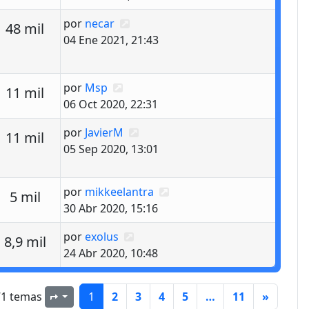
Último mensaje
por
necar
estas
Vistas
48 mil
04 Ene 2021, 21:43
Último mensaje
por
Msp
estas
Vistas
11 mil
06 Oct 2020, 22:31
Último mensaje
por
JavierM
estas
Vistas
11 mil
05 Sep 2020, 13:01
Último mensaje
por
mikkeelantra
estas
Vistas
5 mil
30 Abr 2020, 15:16
Último mensaje
por
exolus
estas
Vistas
8,9 mil
24 Abr 2020, 10:48
71 temas
1
2
3
4
5
…
11
»
Página
1
de
11