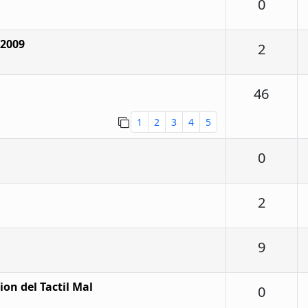
Respu
0
 2009
Respu
2
Respu
46
1
2
3
4
5
Respu
0
Respu
2
Respu
9
on del Tactil Mal
Respu
0