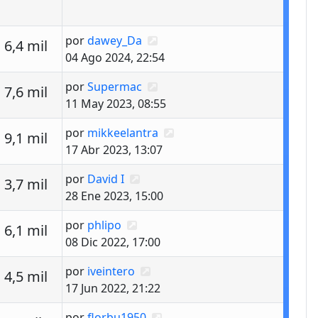
Último mensaje
por
dawey_Da
estas
Vistas
6,4 mil
04 Ago 2024, 22:54
Último mensaje
por
Supermac
estas
Vistas
7,6 mil
11 May 2023, 08:55
Último mensaje
por
mikkeelantra
estas
Vistas
9,1 mil
17 Abr 2023, 13:07
Último mensaje
por
David I
estas
Vistas
3,7 mil
28 Ene 2023, 15:00
Último mensaje
por
phlipo
estas
Vistas
6,1 mil
08 Dic 2022, 17:00
Último mensaje
por
iveintero
estas
Vistas
4,5 mil
17 Jun 2022, 21:22
Último mensaje
por
florbu1950