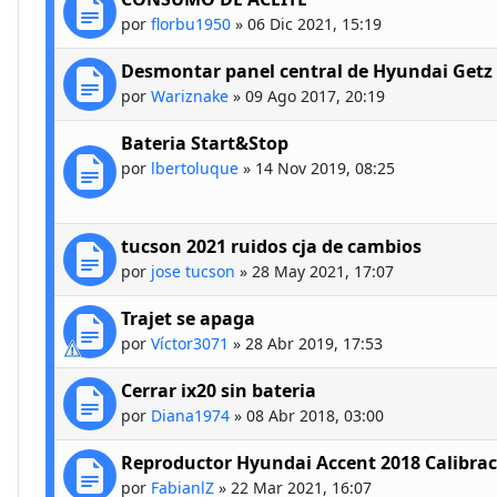
por
florbu1950
»
06 Dic 2021, 15:19
Desmontar panel central de Hyundai Getz
por
Wariznake
»
09 Ago 2017, 20:19
Bateria Start&Stop
por
lbertoluque
»
14 Nov 2019, 08:25
tucson 2021 ruidos cja de cambios
por
jose tucson
»
28 May 2021, 17:07
Trajet se apaga
por
Víctor3071
»
28 Abr 2019, 17:53
Cerrar ix20 sin bateria
por
Diana1974
»
08 Abr 2018, 03:00
Reproductor Hyundai Accent 2018 Calibraci
por
FabianlZ
»
22 Mar 2021, 16:07