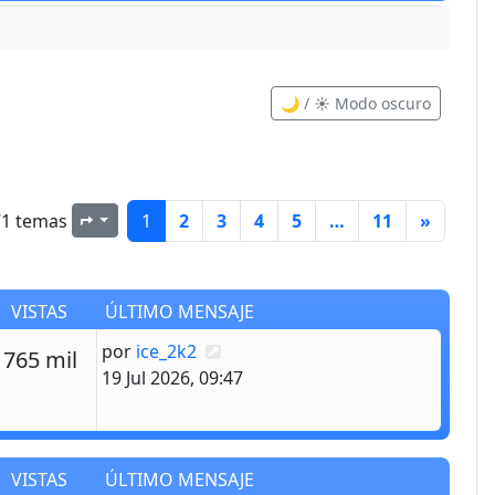
🌙 / ☀️ Modo oscuro
71 temas
1
2
3
4
5
…
11
»
Página
1
de
11
VISTAS
ÚLTIMO MENSAJE
Último mensaje
por
ice_2k2
estas
Vistas
765 mil
19 Jul 2026, 09:47
VISTAS
ÚLTIMO MENSAJE