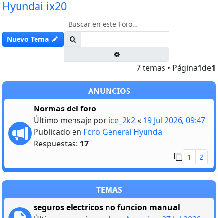
Hyundai ix20
Buscar
Nuevo Tema
Búsqueda avanzada
7 temas • Página
1
de
1
ANUNCIOS
Normas del foro
Último mensaje por
ice_2k2
«
19 Jul 2026, 09:47
Publicado en
Foro General Hyundai
Respuestas:
17
1
2
TEMAS
seguros electricos no funcion manual