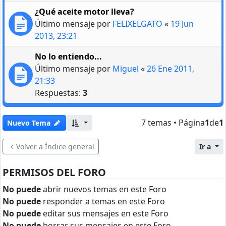
¿Qué aceite motor lleva?
Último mensaje por
FELIXELGATO
«
19 Jun
2013, 23:21
No lo entiendo...
Último mensaje por
Miguel
«
26 Ene 2011,
21:33
Respuestas:
3
7 temas • Página
1
de
1
Nuevo Tema
Volver a Índice general
Ir a
PERMISOS DEL FORO
No puede
abrir nuevos temas en este Foro
No puede
responder a temas en este Foro
No puede
editar sus mensajes en este Foro
No puede
borrar sus mensajes en este Foro