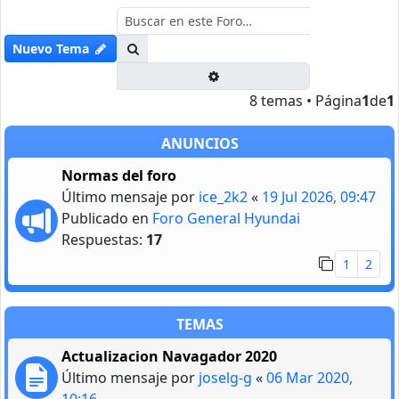
Buscar
Nuevo Tema
Búsqueda avanzada
8 temas • Página
1
de
1
ANUNCIOS
Normas del foro
Último mensaje por
ice_2k2
«
19 Jul 2026, 09:47
Publicado en
Foro General Hyundai
Respuestas:
17
1
2
TEMAS
Actualizacion Navagador 2020
Último mensaje por
joselg-g
«
06 Mar 2020,
10:16