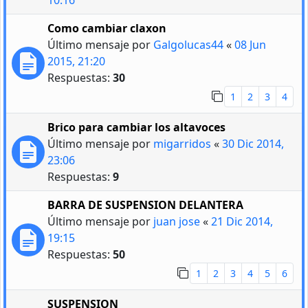
Como cambiar claxon
Último mensaje por
Galgolucas44
«
08 Jun
2015, 21:20
Respuestas:
30
1
2
3
4
Brico para cambiar los altavoces
Último mensaje por
migarridos
«
30 Dic 2014,
23:06
Respuestas:
9
BARRA DE SUSPENSION DELANTERA
Último mensaje por
juan jose
«
21 Dic 2014,
19:15
Respuestas:
50
1
2
3
4
5
6
SUSPENSION