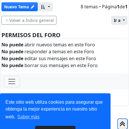
8 temas • Página
1
de
1
Nuevo Tema
Volver a Índice general
Ir a
PERMISOS DEL FORO
No puede
abrir nuevos temas en este Foro
No puede
responder a temas en este Foro
No puede
editar sus mensajes en este Foro
No puede
borrar sus mensajes en este Foro
ForoClub 2025
Privacidad
|
Condiciones
Este sitio web utiliza cookies para asegurar que
obtenga la mejor experiencia en nuestro sitio
web.
Saber más