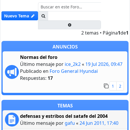
Buscar
Nuevo Tema
Búsqueda avanzada
2 temas • Página
1
de
1
ANUNCIOS
Normas del foro
Último mensaje por
ice_2k2
«
19 Jul 2026, 09:47
Publicado en
Foro General Hyundai
Respuestas:
17
1
2
TEMAS
defensas y estribos del satafe del 2004
Último mensaje por
gafu
«
24 Jun 2011, 17:40