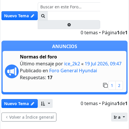
Buscar
Nuevo Tema
Búsqueda avanzada
0 temas • Página
1
de
1
ANUNCIOS
Normas del foro
Último mensaje por
ice_2k2
«
19 Jul 2026, 09:47
Publicado en
Foro General Hyundai
Respuestas:
17
1
2
0 temas • Página
1
de
1
Nuevo Tema
Volver a Índice general
Ir a