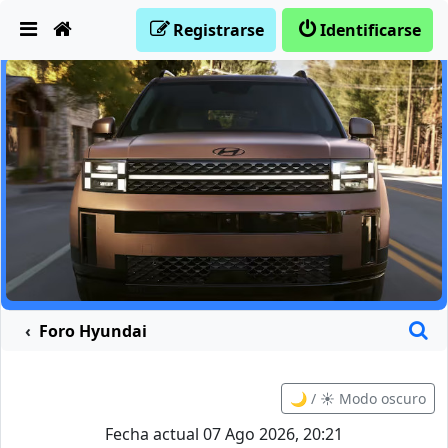
Obviar
Registrarse
Identificarse
B
Foro Hyundai
🌙 / ☀️ Modo oscuro
Fecha actual 07 Ago 2026, 20:21