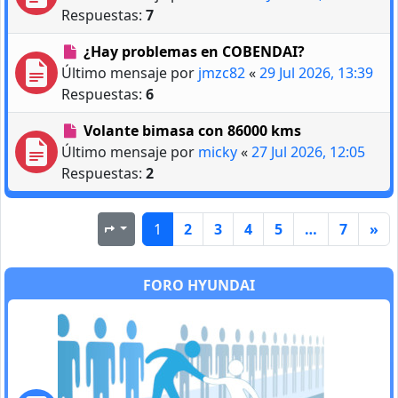
Respuestas:
7
¿Hay problemas en COBENDAI?
Último mensaje por
jmzc82
«
29 Jul 2026, 13:39
Respuestas:
6
Volante bimasa con 86000 kms
Último mensaje por
micky
«
27 Jul 2026, 12:05
Respuestas:
2
1
2
3
4
5
…
7
»
Página
1
de
7
FORO HYUNDAI