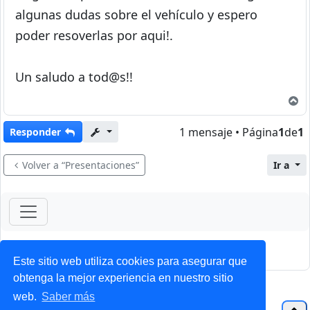
algunas dudas sobre el vehículo y espero
poder resoverlas por aqui!.
Un saludo a tod@s!!
A
1 mensaje • Página
1
de
1
Responder
Volver a “Presentaciones”
Ir a
ForoClub 2025
Privacidad
|
Condiciones
Este sitio web utiliza cookies para asegurar que
obtenga la mejor experiencia en nuestro sitio
web.
Saber más