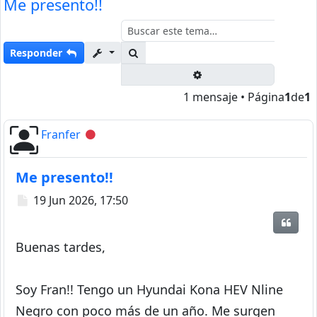
Me presento!!
Buscar
Responder
Búsqueda avanzada
1 mensaje • Página
1
de
1
Franfer
Desconectado
Me presento!!
Mensaje
19 Jun 2026, 17:50
Citar
Buenas tardes,
Soy Fran!! Tengo un Hyundai Kona HEV Nline
Negro con poco más de un año. Me surgen