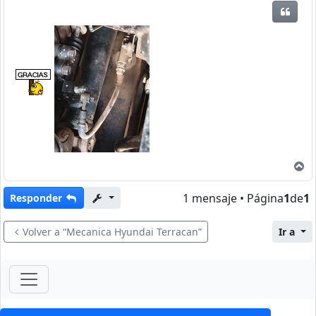
Citar
A
1 mensaje • Página
1
de
1
Responder
Volver a “Mecanica Hyundai Terracan”
Ir a
ForoClub 2025