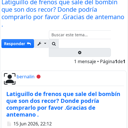
Latiguillo de frenos que sale del bombín
que son dos recor? Donde podría
comprarlo por favor .Gracias de antemano
.
Buscar
Responder
Búsqueda avanzada
1 mensaje • Página
1
de
1
bernalin
Desconectado
Latiguillo de frenos que sale del bombín
que son dos recor? Donde podría
comprarlo por favor .Gracias de
antemano .
Mensaje
15 Jun 2026, 22:12