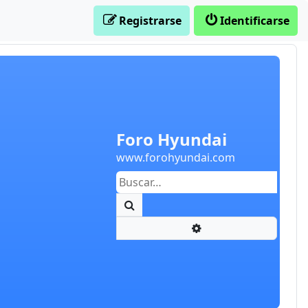
Registrarse
Identificarse
Foro Hyundai
www.forohyundai.com
Buscar
Búsqueda avanzada