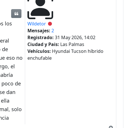
Citar
s los
Wildetor
Desconectado
Mensajes:
2
Registrado:
31 May 2026, 14:02
eral
Ciudad y Pais:
Las Palmas
o de
Vehículos:
Hyundai Tucson híbrido
que eso no
enchufable
rgo, el
habría
y poco de
 se dan
ella
mal, solo
ncia
Arriba