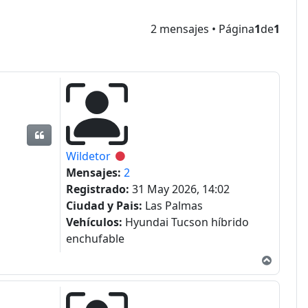
2 mensajes • Página
1
de
1
Citar
Wildetor
Desconectado
Mensajes:
2
Registrado:
31 May 2026, 14:02
Ciudad y Pais:
Las Palmas
Vehículos:
Hyundai Tucson híbrido
enchufable
Arriba