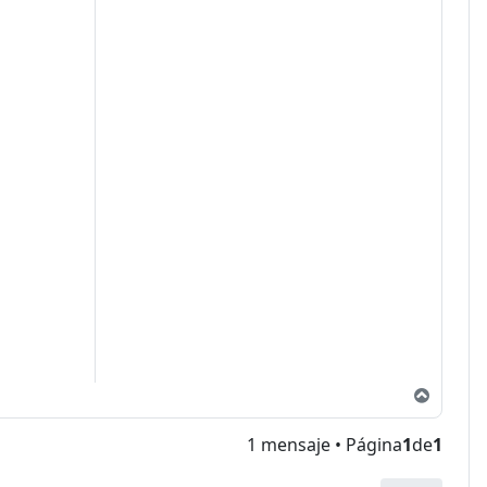
Arriba
1 mensaje • Página
1
de
1