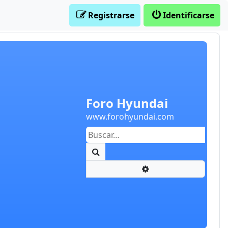
Registrarse
Identificarse
Foro Hyundai
www.forohyundai.com
Buscar
Búsqueda avanzada