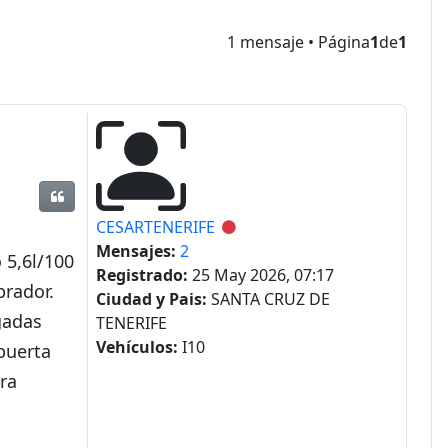
1 mensaje • Página
1
de
1
Citar
CESARTENERIFE
Desconectado
Mensajes:
2
 5,6l/100
Registrado:
25 May 2026, 07:17
prador.
Ciudad y Pais:
SANTA CRUZ DE
gadas
TENERIFE
Vehículos:
I10
puerta
ra