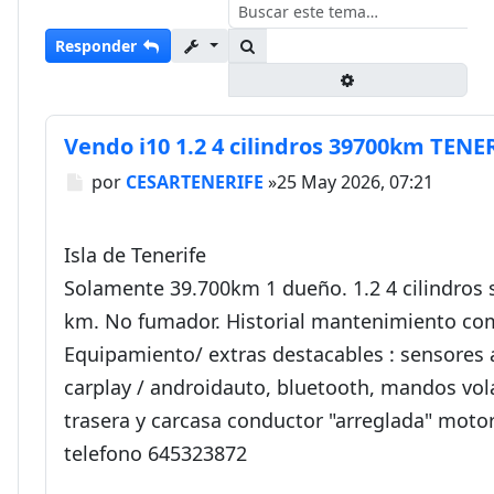
Buscar
Responder
Búsqueda avanza
Vendo i10 1.2 4 cilindros 39700km TENE
Mensaje
por
CESARTENERIFE
»
25 May 2026, 07:21
Isla de Tenerife
Solamente 39.700km 1 dueño. 1.2 4 cilindros 
km. No fumador. Historial mantenimiento com
Equipamiento/ extras destacables : sensores
carplay / androidauto, bluetooth, mandos vol
trasera y carcasa conductor "arreglada" motor
telefono 645323872