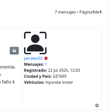
7 mensajes • Página
1
de
1
Citar
perales03
Desconectado
Mensajes:
1
tonomía.
Registrado:
22 Jul 2025, 12:03
n
Ciudad y Pais:
GETAFE
 fallo k
Vehículos:
Hyundai inster
Arriba