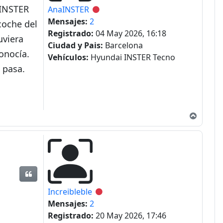
 INSTER
AnaINSTER
Desconectado
Mensajes:
2
coche del
Registrado:
04 May 2026, 16:18
uviera
Ciudad y Pais:
Barcelona
conocía.
Vehículos:
Hyundai INSTER Tecno
 pasa.
Arriba
Citar
Increibleble
Desconectado
Mensajes:
2
Registrado:
20 May 2026, 17:46