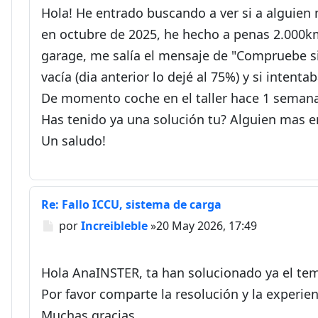
Hola! He entrado buscando a ver si a alguien 
en octubre de 2025, he hecho a penas 2.000km
garage, me salía el mensaje de "Compruebe si
vacía (dia anterior lo dejé al 75%) y si intent
De momento coche en el taller hace 1 semana
Has tenido ya una solución tu? Alguien mas e
Un saludo!
Re: Fallo ICCU, sistema de carga
Mensaje
por
Increibleble
»
20 May 2026, 17:49
Hola AnaINSTER, ta han solucionado ya el tem
Por favor comparte la resolución y la experie
Muchas gracias