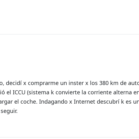
da
co, decidí x comprarme un inster x los 380 km de au
ó el ICCU (sistema k convierte la corriente alterna e
argar el coche. Indagando x Internet descubrí k es un
seguir.