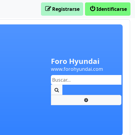
Registrarse
Identificarse
Foro Hyundai
www.forohyundai.com
Buscar
Búsqueda avanzada