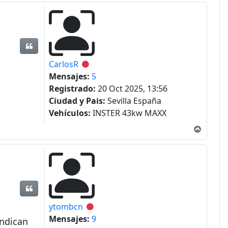
Citar
CarlosR
Desconectado
Mensajes:
5
Registrado:
20 Oct 2025, 13:56
Ciudad y Pais:
Sevilla España
Vehículos:
INSTER 43kw MAXX
Arriba
Citar
ytombcn
Desconectado
Mensajes:
9
indican