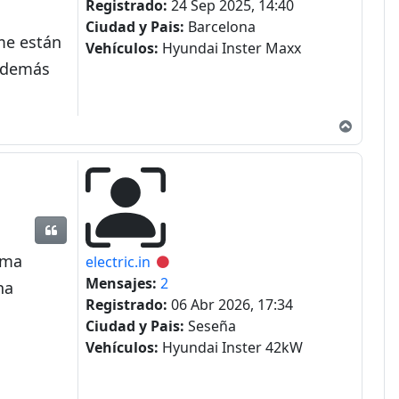
Registrado:
24 Sep 2025, 14:40
Ciudad y Pais:
Barcelona
me están
Vehículos:
Hyundai Inster Maxx
 además
Arriba
Citar
ema
electric.in
Desconectado
Mensajes:
2
na
Registrado:
06 Abr 2026, 17:34
Ciudad y Pais:
Seseña
Vehículos:
Hyundai Inster 42kW