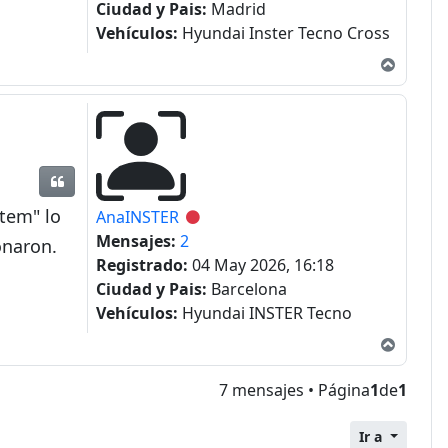
Ciudad y Pais:
Madrid
Vehículos:
Hyundai Inster Tecno Cross
Arriba
Citar
tem" lo
AnaINSTER
Desconectado
Mensajes:
2
onaron.
Registrado:
04 May 2026, 16:18
Ciudad y Pais:
Barcelona
Vehículos:
Hyundai INSTER Tecno
Arriba
7 mensajes • Página
1
de
1
Ir a