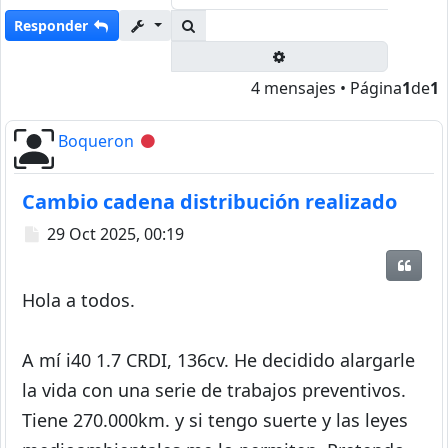
Buscar
Responder
Búsqueda avanzada
4 mensajes • Página
1
de
1
Boqueron
Desconectado
Cambio cadena distribución realizado
Mensaje
29 Oct 2025, 00:19
Citar
Hola a todos.
A mí i40 1.7 CRDI, 136cv. He decidido alargarle
la vida con una serie de trabajos preventivos.
Tiene 270.000km. y si tengo suerte y las leyes