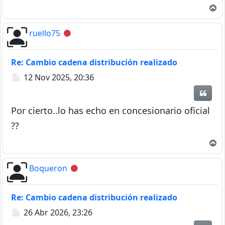
A
ruello75
Desconectado
Re: Cambio cadena distribución realizado
Mensaje
12 Nov 2025, 20:36
Citar
Por cierto..lo has echo en concesionario oficial
??
A
Boqueron
Desconectado
Re: Cambio cadena distribución realizado
Mensaje
26 Abr 2026, 23:26