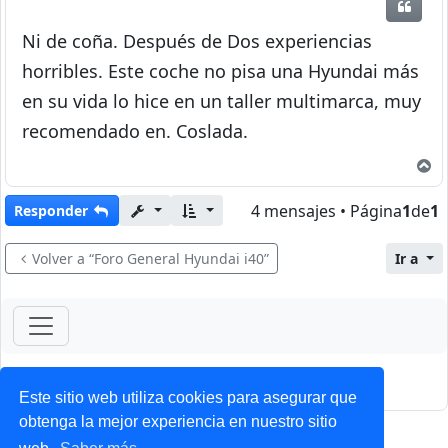
Citar
Ni de coña. Después de Dos experiencias
horribles. Este coche no pisa una Hyundai más
en su vida lo hice en un taller multimarca, muy
recomendado en. Coslada.
A
4 mensajes • Página
1
de
1
Responder
Volver a “Foro General Hyundai i40”
Ir a
ForoClub 2025
Privacidad
|
Condiciones
Este sitio web utiliza cookies para asegurar que
obtenga la mejor experiencia en nuestro sitio