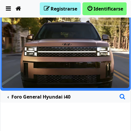
Obviar
Registrarse
Identificarse
B
Foro General Hyundai i40