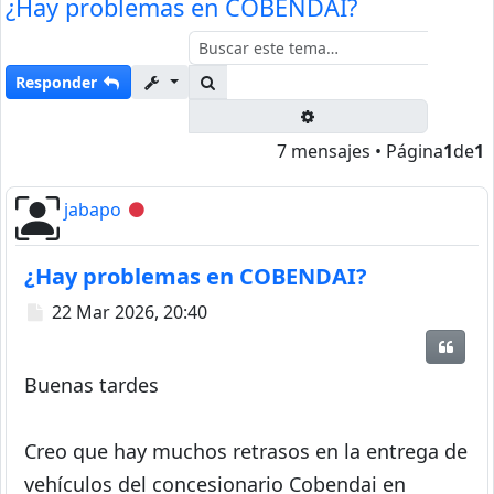
¿Hay problemas en COBENDAI?
Buscar
Responder
Búsqueda avanzada
7 mensajes • Página
1
de
1
jabapo
Desconectado
¿Hay problemas en COBENDAI?
Mensaje
22 Mar 2026, 20:40
Citar
Buenas tardes
Creo que hay muchos retrasos en la entrega de
vehículos del concesionario Cobendai en