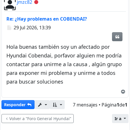
jmzc82
Desconectado
Re: ¿Hay problemas en COBENDAI?
Mensaje
29 Jul 2026, 13:39
Citar
Hola buenas también soy un afectado por
Hyundai Cobendai, porfavor alguien me podría
contactar para unirme a la causa , algún grupo
para exponer mi problema y unirme a todos
para buscar soluciones
A
7 mensajes • Página
1
de
1
Responder
Volver a “Foro General Hyundai”
Ir a