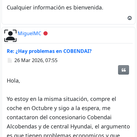
Cualquier información es bienvenida.
A
MiguelMC
Desconectado
Re: ¿Hay problemas en COBENDAI?
Mensaje
26 Mar 2026, 07:55
Citar
Hola,
Yo estoy en la misma situación, compre el
coche en Octubre y sigo a la espera, me
contactaron del concesionario Cobendai
Alcobendas y de central Hyundai, el argumento
es que tienen problemas economicos y que