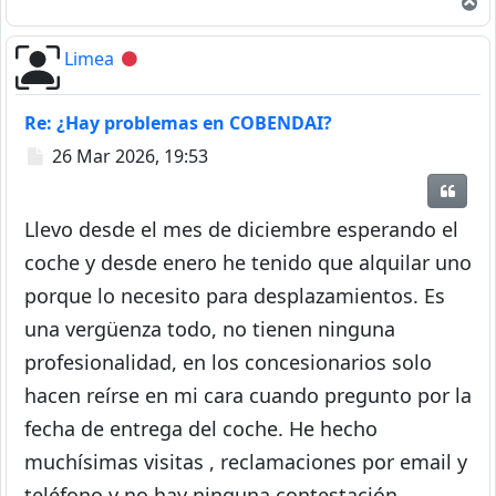
A
Limea
Desconectado
Re: ¿Hay problemas en COBENDAI?
Mensaje
26 Mar 2026, 19:53
Citar
Llevo desde el mes de diciembre esperando el
coche y desde enero he tenido que alquilar uno
porque lo necesito para desplazamientos. Es
una vergüenza todo, no tienen ninguna
profesionalidad, en los concesionarios solo
hacen reírse en mi cara cuando pregunto por la
fecha de entrega del coche. He hecho
muchísimas visitas , reclamaciones por email y
teléfono y no hay ninguna contestación.