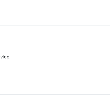
da
vlop.