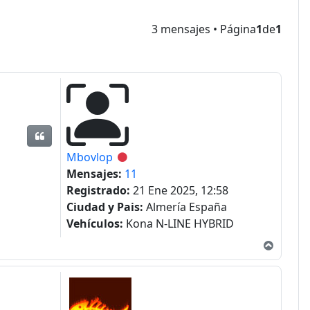
3 mensajes • Página
1
de
1
Citar
Mbovlop
Desconectado
Mensajes:
11
Registrado:
21 Ene 2025, 12:58
Ciudad y Pais:
Almería España
Vehículos:
Kona N-LINE HYBRID
Arriba