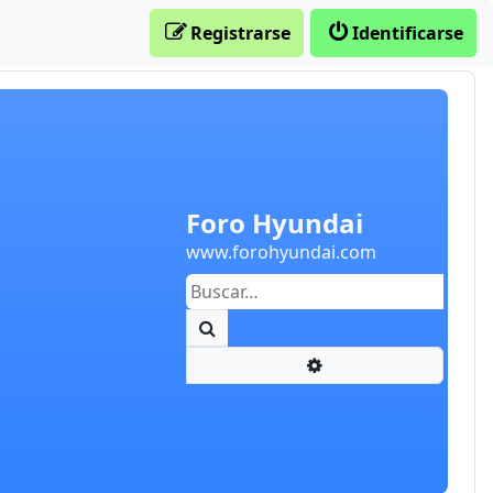
Registrarse
Identificarse
Foro Hyundai
www.forohyundai.com
Buscar
Búsqueda avanzada