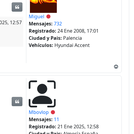
Citar
Miguel
Desconectado
025, 12:57
Mensajes:
732
Registrado:
24 Ene 2008, 17:01
Ciudad y Pais:
Palencia
Vehículos:
Hyundai Accent
Arriba
Citar
Mbovlop
Desconectado
Mensajes:
11
Registrado:
21 Ene 2025, 12:58
Ciudad y Pais:
Almería España