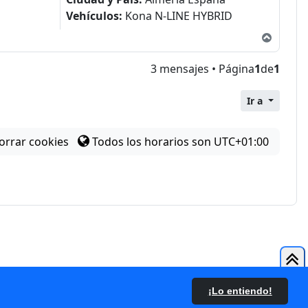
Vehículos:
Kona N-LINE HYBRID
Arriba
3 mensajes • Página
1
de
1
Ir a
orrar cookies
Todos los horarios son
UTC+01:00
onder
¡Lo entiendo!