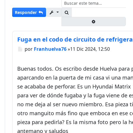
Buscar
Responder
Búsqueda avanza
Fuga en el codo de circuito de refriger
Mensaje
por
Franhuelva76
»
11 Dic 2024, 12:50
Buenas todos. Os escribo desde Huelva para 
aparcando en la puerta de mi casa vi una man
se acababa de perforar. Es un Hyundai Matrix 1
para ver de dónde fugaba y la fuga viene de e
no me deja al ser nuevo miembro. Esa pieza ti
otro manguito más fino que emboca en ese co
pieza para pedirla? Es la misma foto pero la h
antemano y saludos