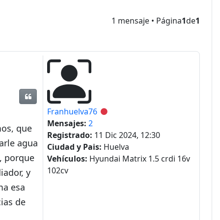
1 mensaje • Página
1
de
1
Citar
Franhuelva76
Desconectado
Mensajes:
2
mos, que
Registrado:
11 Dic 2024, 12:30
harle agua
Ciudad y Pais:
Huelva
s, porque
Vehículos:
Hyundai Matrix 1.5 crdi 16v
102cv
iador, y
ma esa
cias de