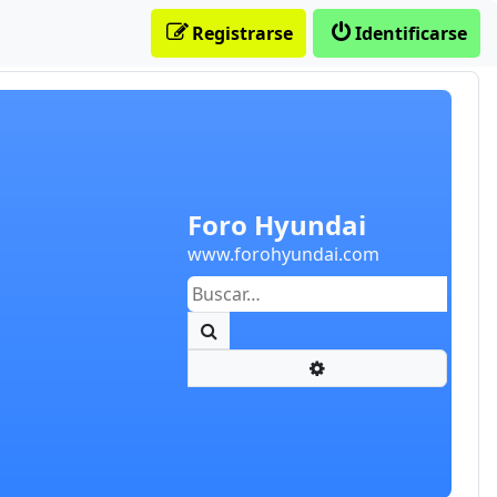
Registrarse
Identificarse
Foro Hyundai
www.forohyundai.com
Buscar
Búsqueda avanzada