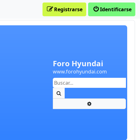
Registrarse
Identificarse
Foro Hyundai
www.forohyundai.com
Buscar
Búsqueda avanzada