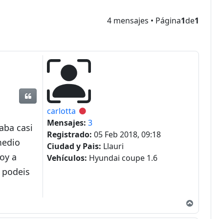
4 mensajes • Página
1
de
1
Citar
carlotta
Desconectado
Mensajes:
3
aba casi
Registrado:
05 Feb 2018, 09:18
medio
Ciudad y Pais:
Llauri
voy a
Vehículos:
Hyundai coupe 1.6
e podeis
Arriba