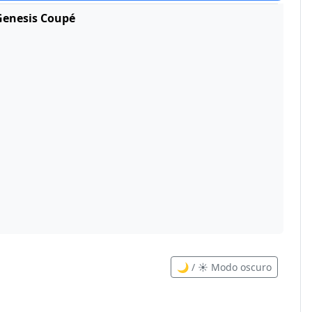
Genesis Coupé
🌙 / ☀️ Modo oscuro