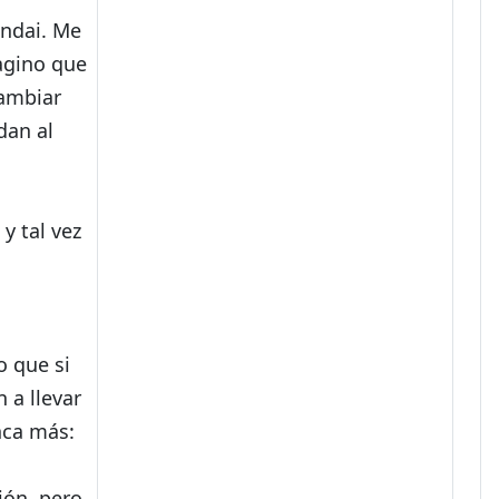
undai. Me
magino que
cambiar
dan al
y tal vez
o que si
 a llevar
nca más:
ión, pero