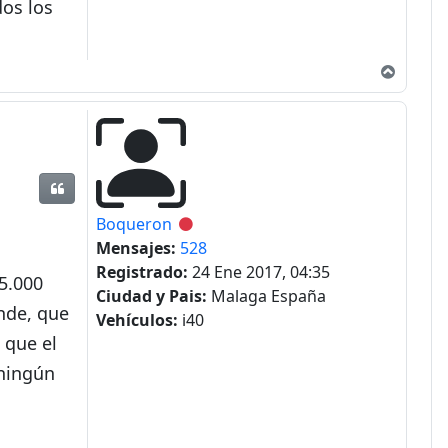
dos los
Arriba
Citar
Boqueron
Desconectado
Mensajes:
528
Registrado:
24 Ene 2017, 04:35
5.000
Ciudad y Pais:
Malaga España
nde, que
Vehículos:
i40
 que el
 ningún