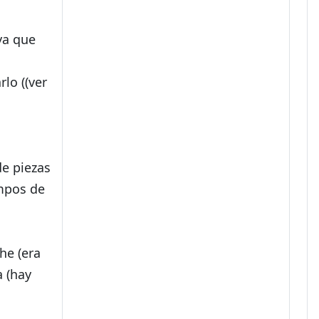
 ya que
rlo ((ver
de piezas
empos de
he (era
a (hay