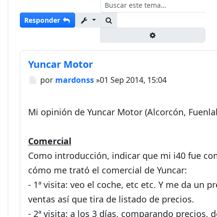
Buscar
Responder
Búsqueda avanza
Yuncar Motor
Mensaje
por
mardonss
»
01 Sep 2014, 15:04
Mi opinión de Yuncar Motor (Alcorcón, Fuenlab
Comercial
Como introducción, indicar que mi i40 fue co
cómo me trató el comercial de Yuncar:
- 1ª visita: veo el coche, etc etc. Y me da un
ventas así que tira de listado de precios.
- 2ª visita: a los 3 días, comparando precios, 