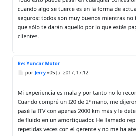
cuando algo se tuerce es en la forma de act
seguros: todos son muy buenos mientras no te
que sólo te darán aquello por lo que estás pa
clientes.
Re: Yuncar Motor
Mensaje
por
Jerry
»
05 Jul 2017, 17:12
Mi experiencia es mala y por tanto no lo rec
Cuando compré un I20 de 2ª mano, me dijeron 
pasé la ITV con apenas 2000 km más y le detec
de fluido en un amortiguador. He llamado rep
repetidas veces con el gerente y no me ha at