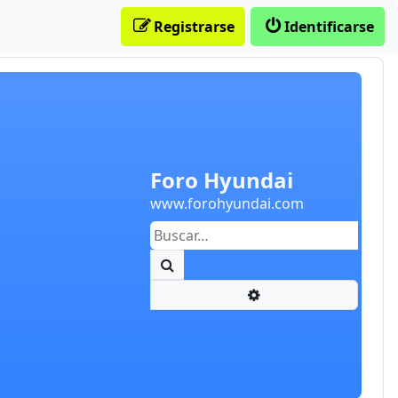
Registrarse
Identificarse
Foro Hyundai
www.forohyundai.com
Buscar
Búsqueda avanzada