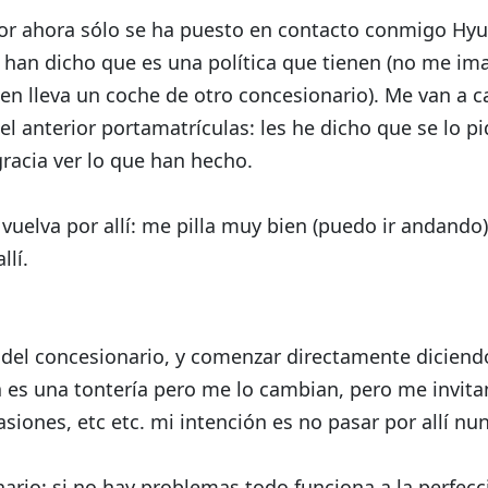
por ahora sólo se ha puesto en contacto conmigo Hy
s han dicho que es una política que tienen (no me i
ien lleva un coche de otro concesionario). Me van a 
 el anterior portamatrículas: les he dicho que se lo pi
racia ver lo que han hecho.
elva por allí: me pilla muy bien (puedo ir andando) 
llí.
del concesionario, y comenzar directamente diciend
a es una tontería pero me lo cambian, pero me invitan
siones, etc etc. mi intención es no pasar por allí nu
ario: si no hay problemas todo funciona a la perfecc