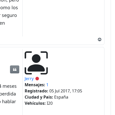
como los
r seguro
den
Arriba
Citar
Jerry
Desconectado
Mensajes:
1
 4 meses
Registrado:
05 Jul 2017, 17:05
 perdida
Ciudad y Pais:
España
o hablar
Vehículos:
I20