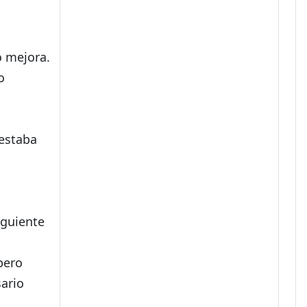
o mejora.
o
 estaba
iguiente
pero
sario