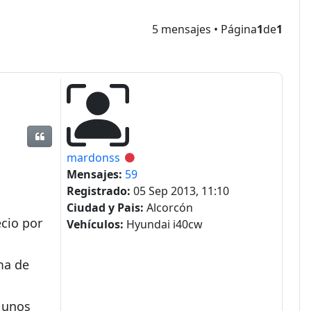
5 mensajes • Página
1
de
1
Citar
mardonss
Desconectado
Mensajes:
59
Registrado:
05 Sep 2013, 11:10
Ciudad y Pais:
Alcorcón
cio por
Vehículos:
Hyundai i40cw
ama de
e unos