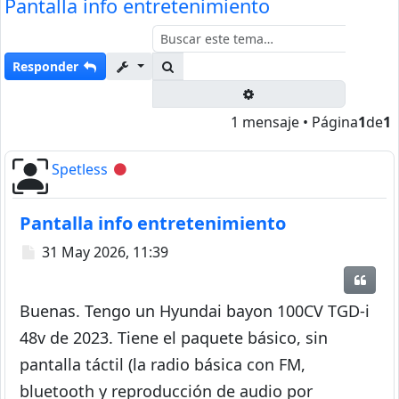
Pantalla info entretenimiento
Buscar
Responder
Búsqueda avanzada
1 mensaje • Página
1
de
1
Spetless
Desconectado
Pantalla info entretenimiento
Mensaje
31 May 2026, 11:39
Citar
Buenas. Tengo un Hyundai bayon 100CV TGD-i
48v de 2023. Tiene el paquete básico, sin
pantalla táctil (la radio básica con FM,
bluetooth y reproducción de audio por