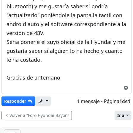
bluetooth) y me gustaría saber si podría
"actualizarlo" poniéndole la pantalla tactil con
android auto y el software correspondiente a la
versión de 48V.
Seria ponerle el suyo oficial de la Hyundai y me
gustaría saber si alguien lo ha hecho y cuanto
le ha costado.
Gracias de antemano
A
1 mensaje • Página
1
de
1
Responder
Volver a “Foro Hyundai Bayon”
Ir a