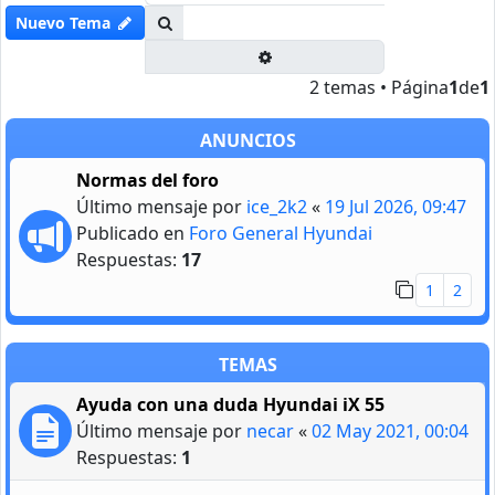
Buscar
Nuevo Tema
Búsqueda avanzada
2 temas • Página
1
de
1
ANUNCIOS
Normas del foro
Último mensaje por
ice_2k2
«
19 Jul 2026, 09:47
Publicado en
Foro General Hyundai
Respuestas:
17
1
2
TEMAS
Ayuda con una duda Hyundai iX 55
Último mensaje por
necar
«
02 May 2021, 00:04
Respuestas:
1