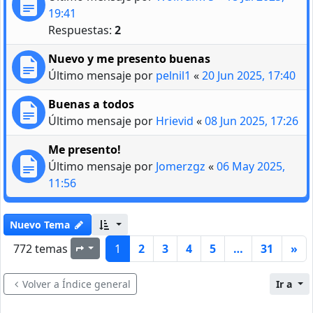
19:41
Respuestas:
2
Nuevo y me presento buenas
Último mensaje por
pelnil1
«
20 Jun 2025, 17:40
Buenas a todos
Último mensaje por
Hrievid
«
08 Jun 2025, 17:26
Me presento!
Último mensaje por
Jomerzgz
«
06 May 2025,
11:56
Nuevo Tema
772 temas
1
2
3
4
5
…
31
»
Página
1
de
31
Volver a Índice general
Ir a