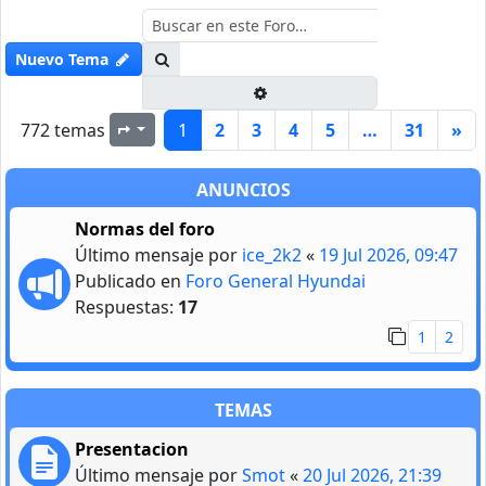
Buscar
Nuevo Tema
Búsqueda avanzada
772 temas
1
2
3
4
5
…
31
»
Página
1
de
31
ANUNCIOS
Normas del foro
Último mensaje por
ice_2k2
«
19 Jul 2026, 09:47
Publicado en
Foro General Hyundai
Respuestas:
17
1
2
TEMAS
Presentacion
Último mensaje por
Smot
«
20 Jul 2026, 21:39