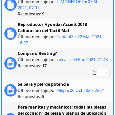
Último mensaje por
LIMONERO69
«
07 Abr
2021, 07:01
Respuestas:
9
Reproductor Hyundai Accent 2018
Calibracion del Tactil Mal
Último mensaje por
FabianlZ
«
22 Mar 2021,
16:07
Compra o Renting?
Último mensaje por
necar
«
04 Ene 2021, 21:43
Respuestas:
17
1
2
Se para y pierde potencia
Último mensaje por
Msp
«
06 Oct 2020, 22:31
Respuestas:
5
Para manitas y mecánicos: todas las piezas
del coche: nº de pieza y planos de ubicación