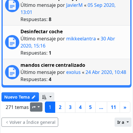
Último mensaje por
JavierM
«
05 Sep 2020,
13:01
Respuestas:
8
Desinfectar coche
Último mensaje por
mikkeelantra
«
30 Abr
2020, 15:16
Respuestas:
1
mandos cierre centralizado
Último mensaje por
exolus
«
24 Abr 2020, 10:48
Respuestas:
4
Nuevo Tema
271 temas
1
2
3
4
5
…
11
»
Página
1
de
11
Volver a Índice general
Ir a