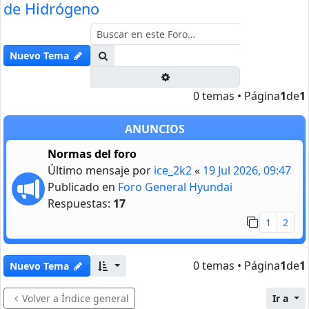
de Hidrógeno
Buscar
Nuevo Tema
Búsqueda avanzada
0 temas • Página
1
de
1
ANUNCIOS
Normas del foro
Último mensaje por
ice_2k2
«
19 Jul 2026, 09:47
Publicado en
Foro General Hyundai
Respuestas:
17
1
2
0 temas • Página
1
de
1
Nuevo Tema
Volver a Índice general
Ir a