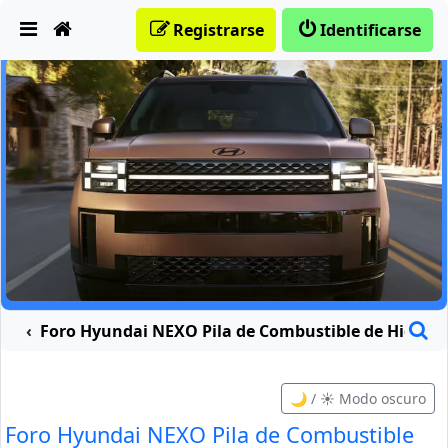
Obviar
Registrarse
Identificarse
B
Foro Hyundai NEXO Pila de Combustible de Hidróg
🌙 / ☀️ Modo oscuro
Foro Hyundai NEXO Pila de Combustible