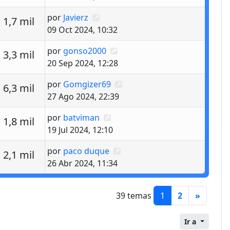
Último mensaje
por
Javierz
estas
Vistas
1,7 mil
09 Oct 2024, 10:32
Último mensaje
por
gonso2000
estas
Vistas
3,3 mil
20 Sep 2024, 12:28
Último mensaje
por
Gomgizer69
estas
Vistas
6,3 mil
27 Ago 2024, 22:39
Último mensaje
por
batviman
estas
Vistas
1,8 mil
19 Jul 2024, 12:10
Último mensaje
por
paco duque
estas
Vistas
2,1 mil
26 Abr 2024, 11:34
39 temas
1
2
»
Ir a