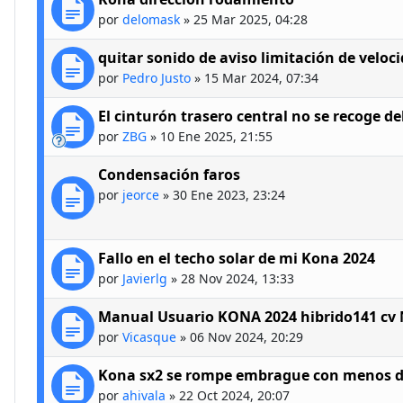
por
delomask
»
25 Mar 2025, 04:28
quitar sonido de aviso limitación de veloc
por
Pedro Justo
»
15 Mar 2024, 07:34
El cinturón trasero central no se recoge de
por
ZBG
»
10 Ene 2025, 21:55
Condensación faros
por
jeorce
»
30 Ene 2023, 23:24
Fallo en el techo solar de mi Kona 2024
por
Javierlg
»
28 Nov 2024, 13:33
Manual Usuario KONA 2024 hibrido141 cv 
por
Vicasque
»
06 Nov 2024, 20:29
Kona sx2 se rompe embrague con menos d
por
ahivala
»
22 Oct 2024, 20:07