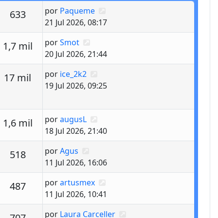
Último mensaje
por
Paqueme
estas
Vistas
633
21 Jul 2026, 08:17
Último mensaje
por
Smot
estas
Vistas
1,7 mil
20 Jul 2026, 21:44
Último mensaje
por
ice_2k2
estas
Vistas
17 mil
19 Jul 2026, 09:25
Último mensaje
por
augusL
estas
Vistas
1,6 mil
18 Jul 2026, 21:40
Último mensaje
por
Agus
estas
Vistas
518
11 Jul 2026, 16:06
Último mensaje
por
artusmex
estas
Vistas
487
11 Jul 2026, 10:41
Último mensaje
por
Laura Carceller
estas
Vistas
707