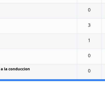
Respu
0
Respu
3
Respu
1
d
Respu
0
a a la conduccion
Respu
0