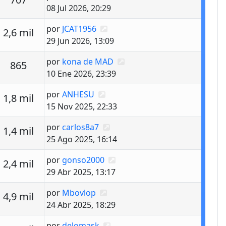
08 Jul 2026, 20:29
Último mensaje
por
JCAT1956
estas
Vistas
2,6 mil
29 Jun 2026, 13:09
Último mensaje
por
kona de MAD
estas
Vistas
865
10 Ene 2026, 23:39
Último mensaje
por
ANHESU
estas
Vistas
1,8 mil
15 Nov 2025, 22:33
Último mensaje
por
carlos8a7
estas
Vistas
1,4 mil
25 Ago 2025, 16:14
Último mensaje
por
gonso2000
estas
Vistas
2,4 mil
29 Abr 2025, 13:17
Último mensaje
por
Mbovlop
estas
Vistas
4,9 mil
24 Abr 2025, 18:29
Último mensaje
por
delomask