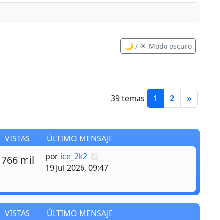
🌙 / ☀️ Modo oscuro
39 temas
1
2
»
VISTAS
ÚLTIMO MENSAJE
Último mensaje
por
ice_2k2
estas
Vistas
766 mil
19 Jul 2026, 09:47
VISTAS
ÚLTIMO MENSAJE