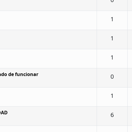
Respu
1
Respu
1
Respu
1
do de funcionar
Respu
0
Respu
1
DAD
Respu
6