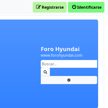
Registrarse
Identificarse
Foro Hyundai
www.forohyundai.com
Buscar
Búsqueda avanzada