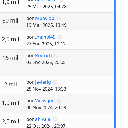
estas
Vistas
1,9 mil
25 Mar 2025, 04:28
Último mensaje
por
Mbovlop
estas
Vistas
30 mil
19 Mar 2025, 13:49
Último mensaje
por
Imanol45
estas
Vistas
2,5 mil
27 Ene 2025, 12:12
Último mensaje
por
Rodrich
estas
Vistas
16 mil
03 Ene 2025, 20:05
Último mensaje
por
Javierlg
estas
Vistas
2 mil
28 Nov 2024, 13:33
Último mensaje
por
Vicasque
estas
Vistas
1,9 mil
06 Nov 2024, 20:29
Último mensaje
por
ahivala
estas
Vistas
2,5 mil
22 Oct 2024, 20:07