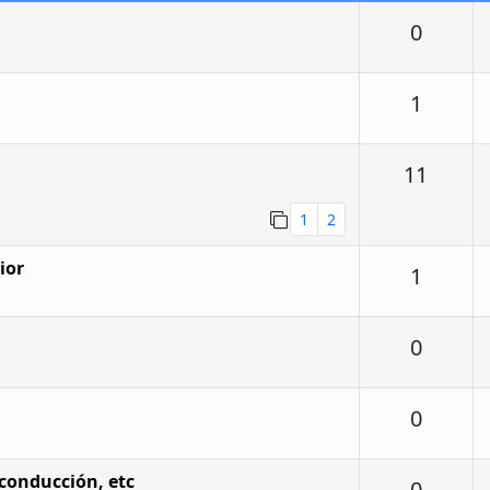
Respu
0
Respu
1
Respu
11
1
2
ior
Respu
1
Respu
0
Respu
0
 conducción, etc
Respu
0