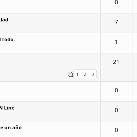
Respu
0
idad
Respu
7
l todo.
Respu
1
Respu
21
1
2
3
Respu
0
N Line
Respu
0
e un año
Respu
0