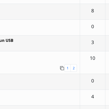
Respu
8
Respu
0
 un USB
Respu
3
Respu
10
1
2
Respu
0
Respu
4