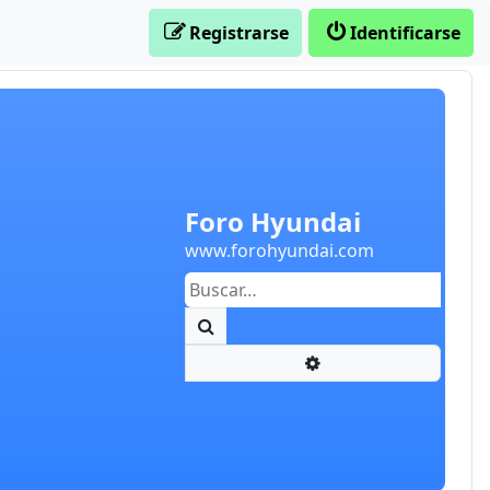
Registrarse
Identificarse
Foro Hyundai
www.forohyundai.com
Buscar
Búsqueda avanzada