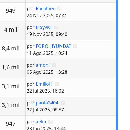
Último mensaje
por
Racalher
estas
Vistas
949
24 Nov 2025, 07:41
Último mensaje
por
Eloyvivi
estas
Vistas
4 mil
19 Nov 2025, 09:40
Último mensaje
por
FORO HYUNDAI
estas
Vistas
8,4 mil
11 Ago 2025, 10:24
Último mensaje
por
amohi
estas
Vistas
1,6 mil
05 Ago 2025, 13:28
Último mensaje
por
EmilioH
estas
Vistas
3,1 mil
22 Jul 2025, 16:02
Último mensaje
por
paula2404
estas
Vistas
3,1 mil
22 Jul 2025, 06:57
Último mensaje
por
aelio
estas
Vistas
947
23 Jun 2025, 18:44