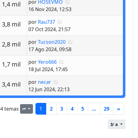
Último mensaje
por
HOSEVMO
estas
Vistas
1,4 mil
16 Nov 2024, 12:53
Último mensaje
por
Rau737
estas
Vistas
3,8 mil
07 Oct 2024, 21:57
Último mensaje
por
Tucson2020
estas
Vistas
2,8 mil
17 Ago 2024, 09:58
Último mensaje
por
Yero666
estas
Vistas
1,7 mil
18 Jul 2024, 17:45
Último mensaje
por
necar
estas
Vistas
3,4 mil
12 Jun 2024, 22:13
04 temas
1
2
3
4
5
…
29
»
Página
1
de
29
Ir a