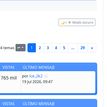
🌙 / ☀️ Modo oscuro
04 temas
1
2
3
4
5
…
29
»
Página
1
de
29
VISTAS
ÚLTIMO MENSAJE
Último mensaje
por
ice_2k2
estas
Vistas
765 mil
19 Jul 2026, 09:47
VISTAS
ÚLTIMO MENSAJE