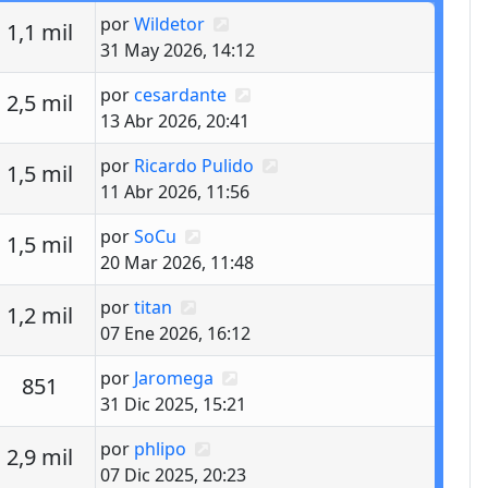
Último mensaje
por
Wildetor
estas
Vistas
1,1 mil
31 May 2026, 14:12
Último mensaje
por
cesardante
estas
Vistas
2,5 mil
13 Abr 2026, 20:41
Último mensaje
por
Ricardo Pulido
estas
Vistas
1,5 mil
11 Abr 2026, 11:56
Último mensaje
por
SoCu
estas
Vistas
1,5 mil
20 Mar 2026, 11:48
Último mensaje
por
titan
estas
Vistas
1,2 mil
07 Ene 2026, 16:12
Último mensaje
por
Jaromega
estas
Vistas
851
31 Dic 2025, 15:21
Último mensaje
por
phlipo
estas
Vistas
2,9 mil
07 Dic 2025, 20:23