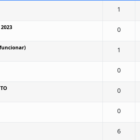
Respu
1
 2023
Respu
0
funcionar)
Respu
1
Respu
0
NTO
Respu
0
Respu
0
Respu
6