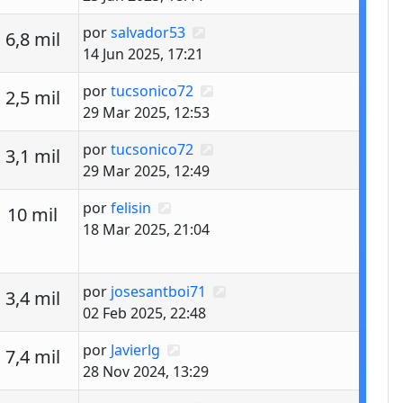
Último mensaje
por
salvador53
estas
Vistas
6,8 mil
14 Jun 2025, 17:21
Último mensaje
por
tucsonico72
estas
Vistas
2,5 mil
29 Mar 2025, 12:53
Último mensaje
por
tucsonico72
estas
Vistas
3,1 mil
29 Mar 2025, 12:49
Último mensaje
por
felisin
estas
Vistas
10 mil
18 Mar 2025, 21:04
Último mensaje
por
josesantboi71
estas
Vistas
3,4 mil
02 Feb 2025, 22:48
Último mensaje
por
Javierlg
estas
Vistas
7,4 mil
28 Nov 2024, 13:29