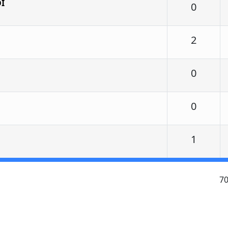
I
Respu
0
Respu
2
Respu
0
Respu
0
Respu
1
7