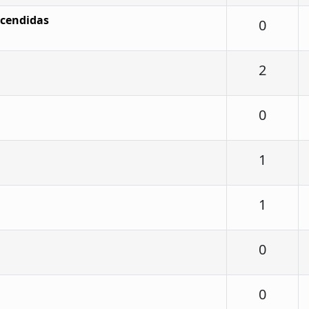
ncendidas
Respu
0
Respu
2
Respu
0
Respu
1
Respu
1
Respu
0
Respu
0