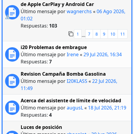
de Apple CarPlay y Android Car
Último mensaje por
wagnerchs
«
06 Ago 2026,
01:02
Respuestas:
103
1
7
8
9
10
11
…
i20 Problemas de embrague
Último mensaje por
Irene
«
29 Jul 2026, 16:34
Respuestas:
7
Revision Campaña Bomba Gasolina
Último mensaje por
I20KLASS
«
22 Jul 2026,
11:49
Acerca del asistente de límite de velocidad
Último mensaje por
augusL
«
18 Jul 2026, 21:19
Respuestas:
4
Luces de posición