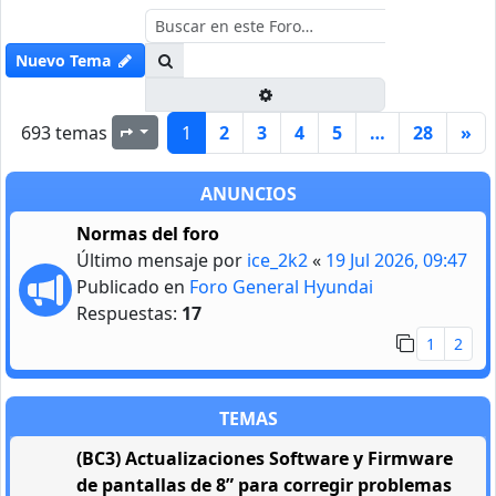
Buscar
Nuevo Tema
Búsqueda avanzada
693 temas
1
2
3
4
5
…
28
»
Página
1
de
28
ANUNCIOS
Normas del foro
Último mensaje por
ice_2k2
«
19 Jul 2026, 09:47
Publicado en
Foro General Hyundai
Respuestas:
17
1
2
TEMAS
(BC3) Actualizaciones Software y Firmware
de pantallas de 8” para corregir problemas