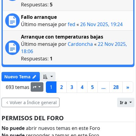
Respuestas:
5
Fallo arranque
Último mensaje por
fed
«
26 Nov 2025, 19:24
Arranque con temperaturas bajas
Último mensaje por
Cardoncha
«
22 Nov 2025,
18:06
Respuestas:
1
Nuevo Tema
693 temas
1
2
3
4
5
…
28
»
Página
1
de
28
Volver a Índice general
Ir a
PERMISOS DEL FORO
No puede
abrir nuevos temas en este Foro
No puede
responder a temas en este Foro