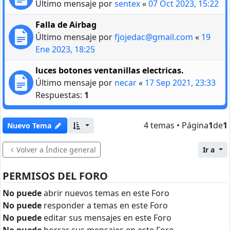
Último mensaje por
sentex
«
07 Oct 2023, 15:22
Falla de Airbag
Último mensaje por
fjojedac@gmail.com
«
19
Ene 2023, 18:25
luces botones ventanillas electricas.
Último mensaje por
necar
«
17 Sep 2021, 23:33
Respuestas:
1
4 temas • Página
1
de
1
Nuevo Tema
Volver a Índice general
Ir a
PERMISOS DEL FORO
No puede
abrir nuevos temas en este Foro
No puede
responder a temas en este Foro
No puede
editar sus mensajes en este Foro
No puede
borrar sus mensajes en este Foro