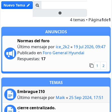
Buscar
Nuevo Tema
Búsqueda avanzada
4 temas • Página
1
de
1
ANUNCIOS
Normas del foro
Último mensaje por
ice_2k2
«
19 Jul 2026, 09:47
Publicado en
Foro General Hyundai
Respuestas:
17
1
2
TEMAS
Embrague I10
Último mensaje por
Maik
«
25 Sep 2024, 17:51
cierre centralizado.