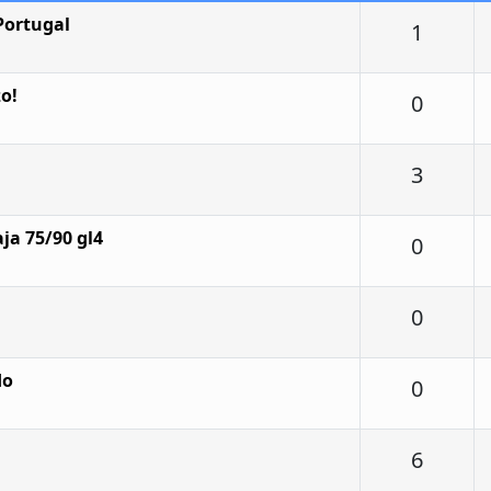
Portugal
Respu
1
o!
Respu
0
Respu
3
ja 75/90 gl4
Respu
0
Respu
0
do
Respu
0
Respu
6