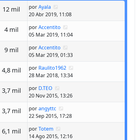
Último mensaje
por
Ayala
estas
Vistas
12 mil
20 Abr 2019, 11:08
Último mensaje
por
Accentito
estas
Vistas
4 mil
05 Mar 2019, 11:04
Último mensaje
por
Accentito
estas
Vistas
9 mil
05 Mar 2019, 01:33
Último mensaje
por
Raulito1962
estas
Vistas
4,8 mil
28 Mar 2018, 13:34
Último mensaje
por
D.TEO
estas
Vistas
3,7 mil
20 Nov 2015, 13:26
Último mensaje
por
angyttc
estas
Vistas
3,7 mil
22 Sep 2015, 17:28
Último mensaje
por
Totem
estas
Vistas
6,1 mil
14 Ago 2015, 12:16