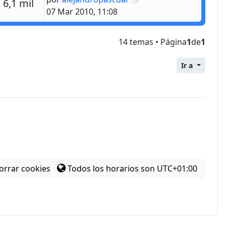
estas
Vistas
6,1 mil
07 Mar 2010, 11:08
14 temas • Página
1
de
1
Ir a
orrar cookies
Todos los horarios son
UTC+01:00