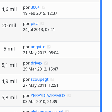
Último mensaje
por
300+
estas
Vistas
4,6 mil
19 Feb 2015, 12:37
Último mensaje
por
pica
estas
Vistas
20 mil
24 Jul 2013, 07:41
Último mensaje
por
angyttc
estas
Vistas
5 mil
21 May 2013, 08:04
Último mensaje
por
drivex
estas
Vistas
5,1 mil
29 Mar 2012, 15:47
Último mensaje
por
scoupegt
estas
Vistas
4,9 mil
27 May 2011, 12:51
Último mensaje
por
YERAYDIAZRAMOS
estas
Vistas
5,8 mil
03 Abr 2010, 21:39
Último mensaje
por
alejandropascual