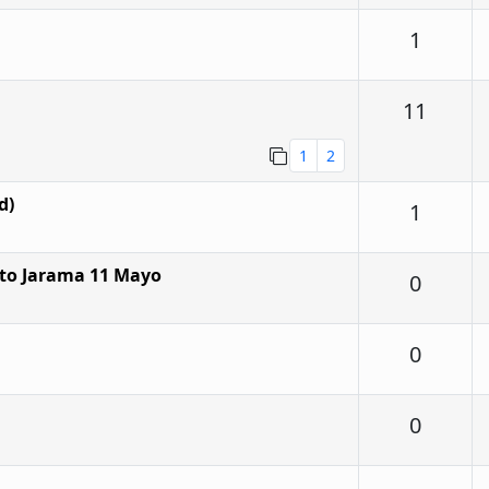
Respu
1
Respu
11
1
2
d)
Respu
1
ito Jarama 11 Mayo
Respu
0
Respu
0
Respu
0