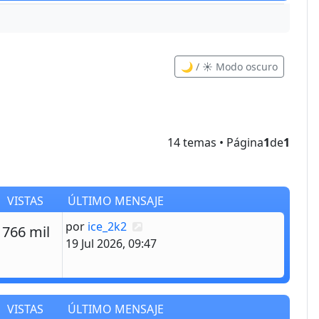
🌙 / ☀️ Modo oscuro
14 temas • Página
1
de
1
VISTAS
ÚLTIMO MENSAJE
Último mensaje
por
ice_2k2
estas
Vistas
766 mil
19 Jul 2026, 09:47
VISTAS
ÚLTIMO MENSAJE