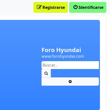
Registrarse
Identificarse
Foro Hyundai
www.forohyundai.com
Buscar
Búsqueda avanzada