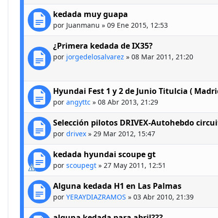
kedada muy guapa
por
Juanmanu
»
09 Ene 2015, 12:53
¿Primera kedada de IX35?
por
jorgedelosalvarez
»
08 Mar 2011, 21:20
Hyundai Fest 1 y 2 de Junio Titulcia ( Madri
por
angyttc
»
08 Abr 2013, 21:29
Selección pilotos DRIVEX-Autohebdo circu
por
drivex
»
29 Mar 2012, 15:47
kedada hyundai scoupe gt
por
scoupegt
»
27 May 2011, 12:51
Alguna kedada H1 en Las Palmas
por
YERAYDIAZRAMOS
»
03 Abr 2010, 21:39
alguna kedada para abril???