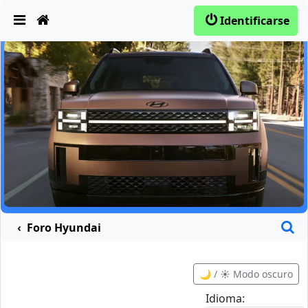
Obviar
Identificarse
B
Foro Hyundai
🌙 / ☀️ Modo oscuro
Idioma: