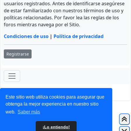
usuarios registrados. Antes de identificarse asegúrese
de estar familiarizado con nuestros términos de uso y
políticas relacionadas. Por favor lea las reglas de los
foros mientras navega por el Sitio.
Condiciones de uso
|
Política de privacidad
Registrarse
ForoClub 2025
Privacidad
|
Condiciones
Este sitio web utiliza cookies para asegurar que
obtenga la mejor experiencia en nuestro sitio
web.
Saber más
¡Lo entiendo!