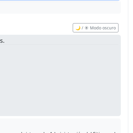
🌙 / ☀️ Modo oscuro
s.