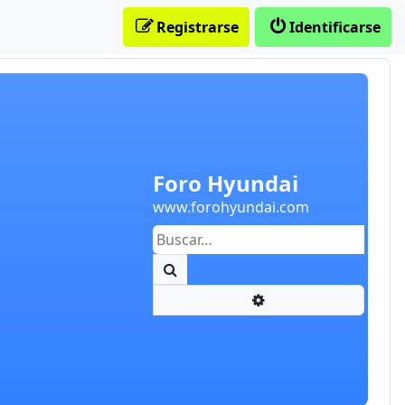
Registrarse
Identificarse
Foro Hyundai
www.forohyundai.com
Buscar
Búsqueda avanzada