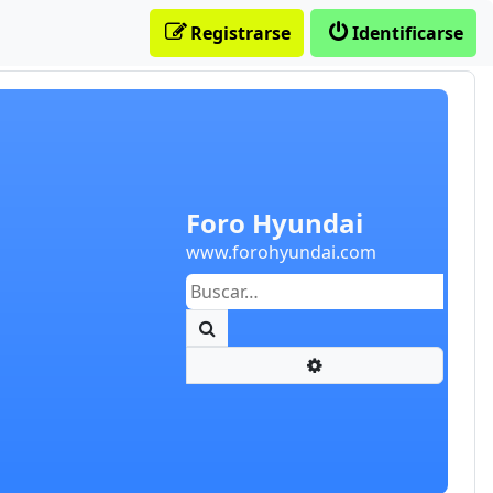
Registrarse
Identificarse
Foro Hyundai
www.forohyundai.com
Buscar
Búsqueda avanzada