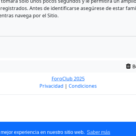
e tomará solo unos pocos segundos y le permitirá un amplio 
egistrados. Antes de identificarse asegúrese de estar fami
entras navega por el Sitio.
B
ForoClub 2025
Privacidad
|
Condiciones
 mejor experiencia en nuestro sitio web.
Saber más