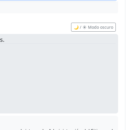
🌙 / ☀️ Modo oscuro
s.