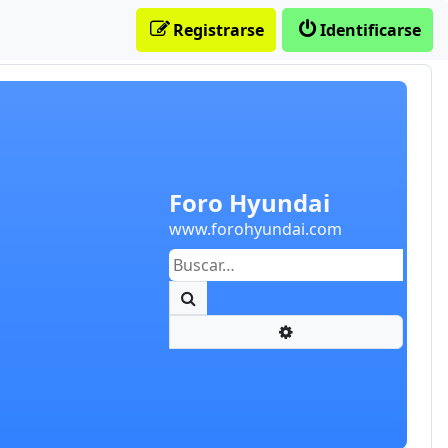
Registrarse
Identificarse
Foro Hyundai
www.forohyundai.com
Buscar
Búsqueda avanzada