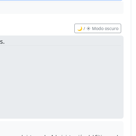
🌙 / ☀️ Modo oscuro
s.