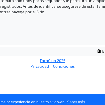
e tomará solo unos pocos segundos y le permitirá un amplio 
egistrados. Antes de identificarse asegúrese de estar fami
entras navega por el Sitio.
B
ForoClub 2025
Privacidad
|
Condiciones
 mejor experiencia en nuestro sitio web.
Saber más