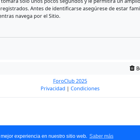
e tomará solo unos pocos segundos y le permitirá un amplio 
egistrados. Antes de identificarse asegúrese de estar fami
entras navega por el Sitio.
B
ForoClub 2025
Privacidad
|
Condiciones
 mejor experiencia en nuestro sitio web.
Saber más