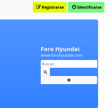
Registrarse
Identificarse
Foro Hyundai
www.forohyundai.com
Buscar
Búsqueda avanzada