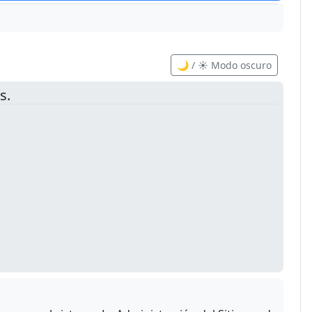
🌙 / ☀️ Modo oscuro
s.