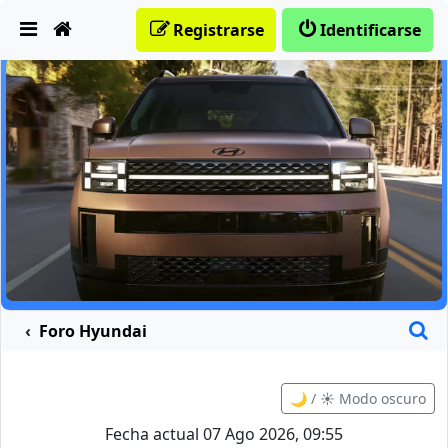
Obviar
Registrarse
Identificarse
B
Foro Hyundai
🌙 / ☀️ Modo oscuro
Fecha actual 07 Ago 2026, 09:55