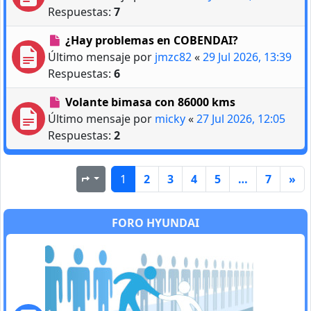
Respuestas:
7
¿Hay problemas en COBENDAI?
Último mensaje por
jmzc82
«
29 Jul 2026, 13:39
Respuestas:
6
Volante bimasa con 86000 kms
Último mensaje por
micky
«
27 Jul 2026, 12:05
Respuestas:
2
1
2
3
4
5
…
7
»
Página
1
de
7
FORO HYUNDAI